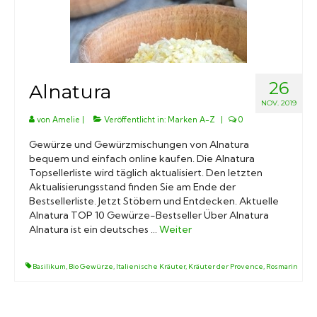
Marken A-Z
Mörser
26
Alnatura
Bücher
NOV. 2019
von
Amelie
|
Veröffentlicht in:
Marken A-Z
|
0
Gewürze und Gewürzmischungen von Alnatura
bequem und einfach online kaufen. Die Alnatura
Topsellerliste wird täglich aktualisiert. Den letzten
Aktualisierungsstand finden Sie am Ende der
Bestsellerliste. Jetzt Stöbern und Entdecken. Aktuelle
Alnatura TOP 10 Gewürze-Bestseller Über Alnatura
Alnatura ist ein deutsches …
Weiter
Basilikum
,
Bio Gewürze
,
Italienische Kräuter
,
Kräuter der Provence
,
Rosmarin