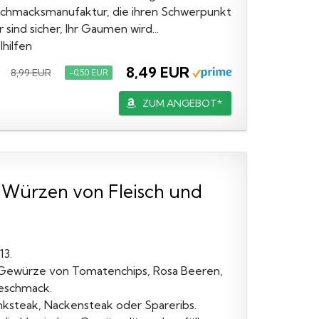
eschmacksmanufaktur, die ihren Schwerpunkt
sind sicher, Ihr Gaumen wird...
hilfen
8,49 EUR
8,99 EUR
−0,50 EUR
ZUM ANGEBOT*
 Würzen von Fleisch und
13.
 Gewürze von Tomatenchips, Rosa Beeren,
Geschmack.
anksteak, Nackensteak oder Spareribs.