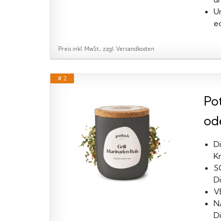
U
e
Preis inkl. MwSt., zzgl. Versandkosten
# 2
Pot
od
D
K
S
Di
V
N
D