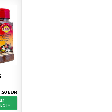
i
–
e...
8,50 EUR
UM
EBOT*