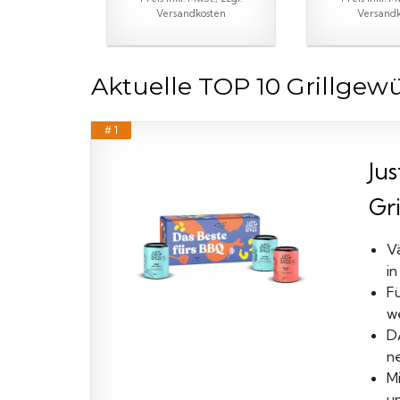
Versandkosten
Versandk
Aktuelle TOP 10 Grillgewü
# 1
Ju
Gri
Vä
i
F
w
DA
n
M
un