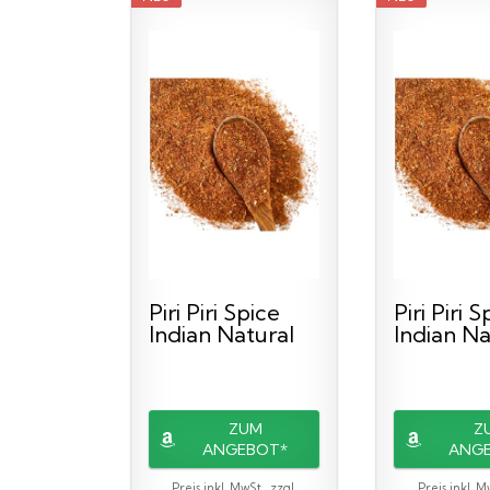
Piri Piri Spice
Piri Piri 
Indian Natural
Indian Na
Hot Peri Peri...
Hot Peri P
ZUM
Z
ANGEBOT*
ANG
Preis inkl. MwSt., zzgl.
Preis inkl. M