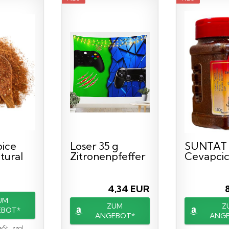
Spice
Loser 35 g
SUNTAT
tural
Zitronenpfeffer
Cevapcic
eri...
Gewürz Klasse
Gewürz 
A...
Gemahlen
4,34 EUR
UM
ZUM
Z
EBOT*
ANGEBOT*
ANG
wSt., zzgl.