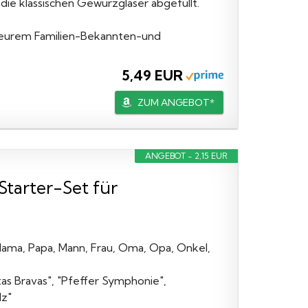
ie klassischen Gewürzgläser abgefüllt.
n eurem Familien-Bekannten-und
5,49 EUR
ZUM ANGEBOT*
ANGEBOT - 2,15 EUR
Starter-Set für
ama, Papa, Mann, Frau, Oma, Opa, Onkel,
as Bravas", "Pfeffer Symphonie",
lz"