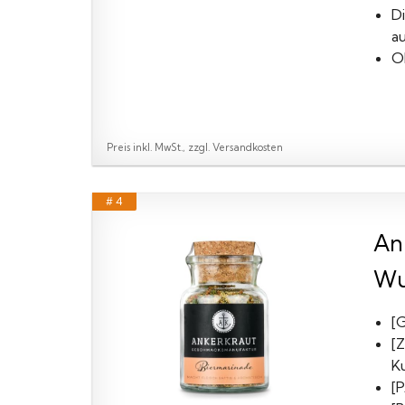
D
au
O
Preis inkl. MwSt., zzgl. Versandkosten
# 4
An
Wur
[
[
K
[P