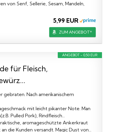
n von Senf, Sellerie, Sesam, Mandeln,
5,99 EUR
ZUM ANGEBOT*
ANGEBOT - 0,50 EUR
e für Fleisch,
würz...
der gebraten. Nach amerikanischem
ageschmack mit leicht pikanter Note. Man
.B. Pulled Pork), Rindfleisch...
praktische, aromageschützte Ankerkraut
an die Kunden versandt. Magic Dust von...