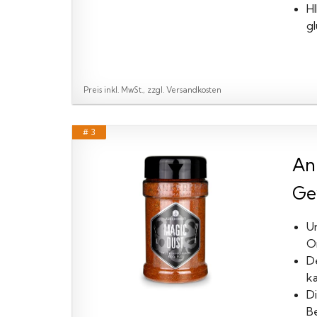
H
g
Preis inkl. MwSt., zzgl. Versandkosten
# 3
An
Ge
U
O
D
ka
D
B