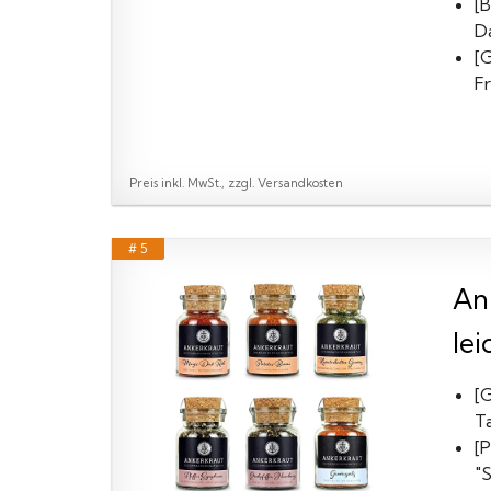
[
D
[
F
Preis inkl. MwSt., zzgl. Versandkosten
# 5
An
lei
[
Ta
[
"