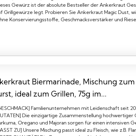
ieses Gewürz ist der absolute Bestseller der Ankerkraut G
f Grillgewürze legt. Probieren Sie Ankerkraut Magic Dust, wir 
hne Konservierungsstoffe, Geschmacksverstärker und Riesel
kerkraut Biermarinade, Mischung zum
st, ideal zum Grillen, 75g im...
GESCHMACK] Familienunternehmen mit Leidenschaft seit 20
ZUTATEN] Die einzigartige Zusammenstellung hochwertiger
urkuma, Oregano und Majoran sorgen für einen intensiven 
ASST ZU] Unsere Mischung passt ideal zu Fleisch, wie z.B. Fl