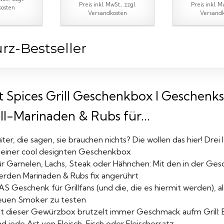
Preis inkl. MwSt., zzgl.
Preis inkl. M
osten
Versandkosten
Versand
rz-Bestseller
st Spices Grill Geschenkbox I Geschenk
ll-Marinaden & Rubs für...
ter, die sagen, sie brauchen nichts? Die wollen das hier! Drei
n einer cool designten Geschenkbox
ür Garnelen, Lachs, Steak oder Hähnchen: Mit den in der 
erden Marinaden & Rubs fix angerührt
S Geschenk für Grillfans (und die, die es hiermit werden), 
euen Smoker zu testen
it dieser Gewürzbox brutzelt immer Geschmack aufm Grill: E
d jede Art von Fleisch, Fisch oder Fleischersatz