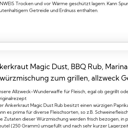
INWEIS Trocken und vor Wärme geschützt lagern. Kann Spure
lutenhaltigem Getreide und Erdnuss enthalten.
kerkraut Magic Dust, BBQ Rub, Marinad
würzmischung zum grillen, allzweck Ge
nsere Allzweck-Wunderwaffe für Fleisch, egal ob gegrillt o
riginalrezept
er Ankerkraut Magic Dust Rub besitzt einen würzigen Paprik
nn es prima für diverse Fleischsorten, so z.B. Schweinefleisch(z
ie Zutaten dieser Würzmischung werden frisch bezogen, in 
eutel (250 Gramm) umgefüllt und nach sehr kurzer Lagerzeit 