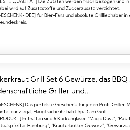
BESTE QUALITÄT] Die Zutaten werden frisch bezogen und in d
abei wird auf Zusatzstoffe und Zuckerzusatz verzichtet.
GESCHENK-IDEE] für Bier-Fans und absolute Grillliebhaber i
reundeskreis.
kerkraut Grill Set 6 Gewürze, das BBQ 
denschaftliche Griller und...
GESCHENK] Das perfekte Geschenk für jeden Profi-Griller: M
nte-ganz egal, Hauptsache ihr habt Spaß am Grill!
PRODUKT] Enthalten sind 6 Korkengläser: "Magic Dust", "Patat
Steakpfeffer Hamburg", "Kräuterbutter Gewürz", "Gewürzsa