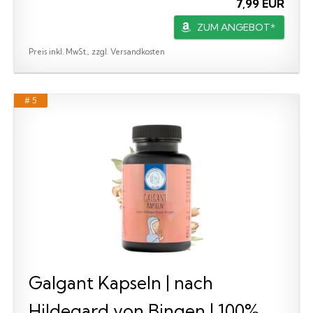
7,99 EUR
ZUM ANGEBOT*
Preis inkl. MwSt., zzgl. Versandkosten
# 5
Galgant Kapseln | nach
Hildegard von Bingen | 100%