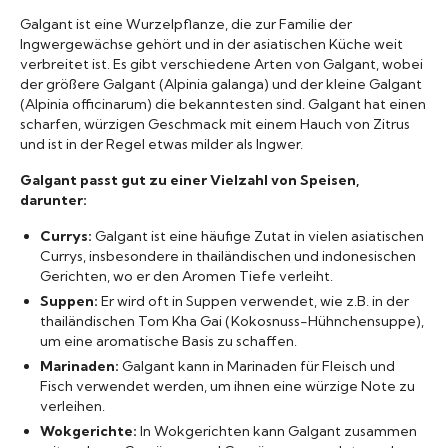
Marken A-Z
Galgant ist eine Wurzelpflanze, die zur Familie der
Ingwergewächse gehört und in der asiatischen Küche weit
verbreitet ist. Es gibt verschiedene Arten von Galgant, wobei
Mörser
der größere Galgant (Alpinia galanga) und der kleine Galgant
(Alpinia officinarum) die bekanntesten sind. Galgant hat einen
scharfen, würzigen Geschmack mit einem Hauch von Zitrus
Bücher
und ist in der Regel etwas milder als Ingwer.
Galgant passt gut zu einer Vielzahl von Speisen,
darunter:
Currys:
Galgant ist eine häufige Zutat in vielen asiatischen
Currys, insbesondere in thailändischen und indonesischen
Gerichten, wo er den Aromen Tiefe verleiht.
Suppen:
Er wird oft in Suppen verwendet, wie z.B. in der
thailändischen Tom Kha Gai (Kokosnuss-Hühnchensuppe),
um eine aromatische Basis zu schaffen.
Marinaden:
Galgant kann in Marinaden für Fleisch und
Fisch verwendet werden, um ihnen eine würzige Note zu
verleihen.
Wokgerichte:
In Wokgerichten kann Galgant zusammen