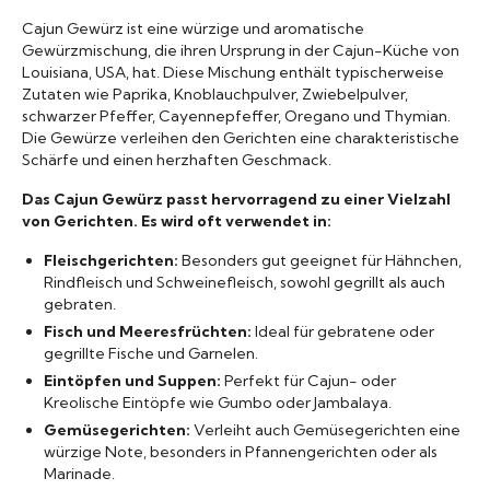
Marken A-Z
Cajun Gewürz ist eine würzige und aromatische
Gewürzmischung, die ihren Ursprung in der Cajun-Küche von
Louisiana, USA, hat. Diese Mischung enthält typischerweise
Mörser
Zutaten wie Paprika, Knoblauchpulver, Zwiebelpulver,
schwarzer Pfeffer, Cayennepfeffer, Oregano und Thymian.
Die Gewürze verleihen den Gerichten eine charakteristische
Bücher
Schärfe und einen herzhaften Geschmack.
Das Cajun Gewürz passt hervorragend zu einer Vielzahl
von Gerichten. Es wird oft verwendet in:
Fleischgerichten:
Besonders gut geeignet für Hähnchen,
Rindfleisch und Schweinefleisch, sowohl gegrillt als auch
gebraten.
Fisch und Meeresfrüchten:
Ideal für gebratene oder
gegrillte Fische und Garnelen.
Eintöpfen und Suppen:
Perfekt für Cajun- oder
Kreolische Eintöpfe wie Gumbo oder Jambalaya.
Gemüsegerichten:
Verleiht auch Gemüsegerichten eine
würzige Note, besonders in Pfannengerichten oder als
Marinade.