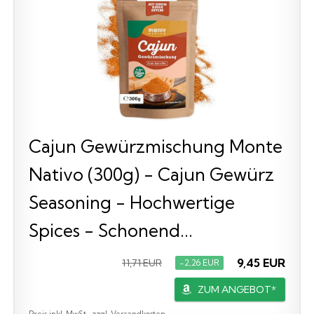
Cajun Gewürzmischung Monte
Nativo (300g) - Cajun Gewürz
Seasoning - Hochwertige
Spices - Schonend...
9,45 EUR
11,71 EUR
−2,26 EUR
ZUM ANGEBOT*
Preis inkl. MwSt., zzgl. Versandkosten