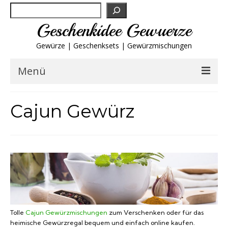
Suchen
Geschenkidee Gewuerze
Gewürze | Geschenksets | Gewürzmischungen
Menü
Geschenksets
Cajun Gewürz
Gewürze von A-Z
Gewürzgläser
Gewürzregal
Grillgewürze
Tolle
Cajun Gewürzmischungen
zum Verschenken oder für das
heimische Gewürzregal bequem und einfach online kaufen.