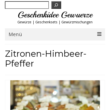
Suchen
Geschenkidee Gewuerze
Gewürze | Geschenksets | Gewürzmischungen
Menü
Geschenksets
Zitronen-Himbeer-
Pfeffer
Gewürze von A-Z
Gewürzgläser
Gewürzregal
Grillgewürze