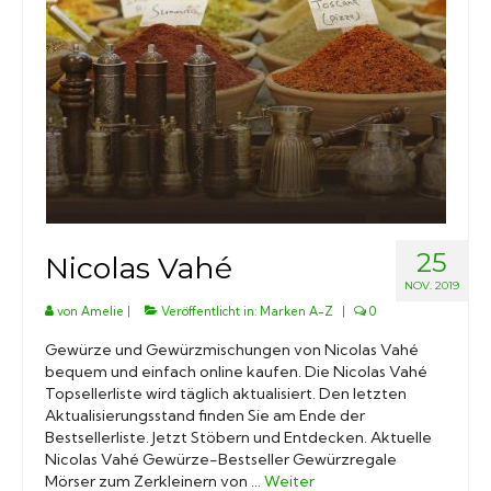
Marken A-Z
Mörser
Bücher
25
Nicolas Vahé
NOV. 2019
von
Amelie
|
Veröffentlicht in:
Marken A-Z
|
0
Gewürze und Gewürzmischungen von Nicolas Vahé
bequem und einfach online kaufen. Die Nicolas Vahé
Topsellerliste wird täglich aktualisiert. Den letzten
Aktualisierungsstand finden Sie am Ende der
Bestsellerliste. Jetzt Stöbern und Entdecken. Aktuelle
Nicolas Vahé Gewürze-Bestseller Gewürzregale
Mörser zum Zerkleinern von …
Weiter