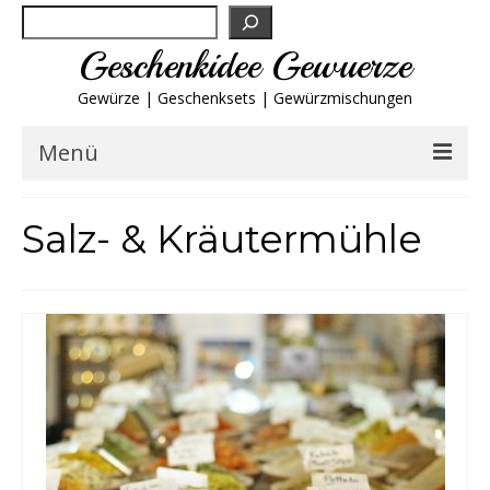
Suchen
Geschenkidee Gewuerze
Gewürze | Geschenksets | Gewürzmischungen
Menü
Geschenksets
Salz- & Kräutermühle
Gewürze von A-Z
Gewürzgläser
Gewürzregal
Grillgewürze