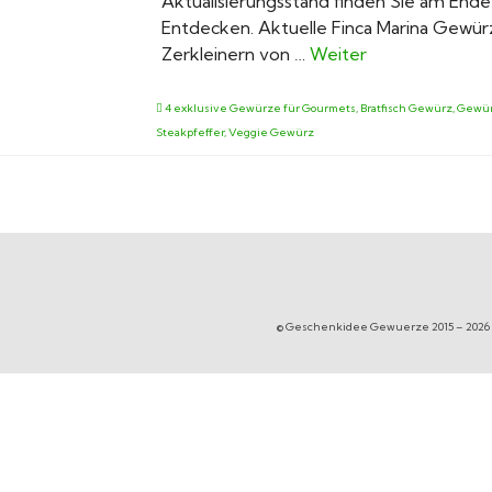
Aktualisierungsstand finden Sie am Ende 
Entdecken. Aktuelle Finca Marina Gewü
Zerkleinern von …
Weiter
4 exklusive Gewürze für Gourmets
,
Bratfisch Gewürz
,
Gewür
Steakpfeffer
,
Veggie Gewürz
© Geschenkidee Gewuerze 2015 – 2026