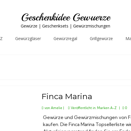
Geschenkidee Gewuerze
Gewürze | Geschenksets | Gewürzmischungen
-Z
Gewürzgläser
Gewürzregal
Grillgewürze
Ma
Finca Marina
von
Amelie
|
Veröffentlicht in:
Marken A-Z
|
0
Gewürze und Gewürzmischungen von Fin
kaufen. Die Finca Marina Topsellerliste wi