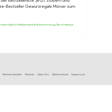
der Bestsellerliste. Jetzt Stöbern und
rze-Bestseller Gewürzregale Mörser zum
zmanufaktur
,
Mediterrane Kräutermischung
,
Ras el Hanout
,
Partner werden
Partner
Über Uns
Datenschutz
Impressum