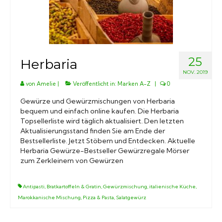
Marken A-Z
Mörser
25
Herbaria
Bücher
NOV. 2019
von
Amelie
|
Veröffentlicht in:
Marken A-Z
|
0
Gewürze und Gewürzmischungen von Herbaria
bequem und einfach online kaufen. Die Herbaria
Topsellerliste wird täglich aktualisiert. Den letzten
Aktualisierungsstand finden Sie am Ende der
Bestsellerliste. Jetzt Stöbern und Entdecken. Aktuelle
Herbaria Gewürze-Bestseller Gewürzregale Mörser
zum Zerkleinern von Gewürzen
Antipasti
,
Bratkartoffeln & Gratin
,
Gewürzmischung
,
italienische Küche
,
Marokkanische Mischung
,
Pizza & Pasta
,
Salatgewürz