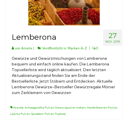
Marken A-Z
Mörser
27
Lemberona
Bücher
NOV. 2019
von
Amelie
|
Veröffentlicht in:
Marken A-Z
|
0
Gewürze und Gewürzmischungen von Lemberona
bequem und einfach online kaufen. Die Lemberona
Topsellerliste wird täglich aktualisiert. Den letzten
Aktualisierungsstand finden Sie am Ende der
Bestsellerliste. Jetzt Stöbern und Entdecken. Aktuelle
Lemberona Gewürze-Bestseller Gewürzregale Mörser
zum Zerkleinern von Gewürzen
Acerola
,
Ashwagandha Pulver
,
Gewürzpulver Indien
,
Heidelbeeren Pulver
,
Lakritz Pulver
,
Sanddorn Pulver
,
Triphala