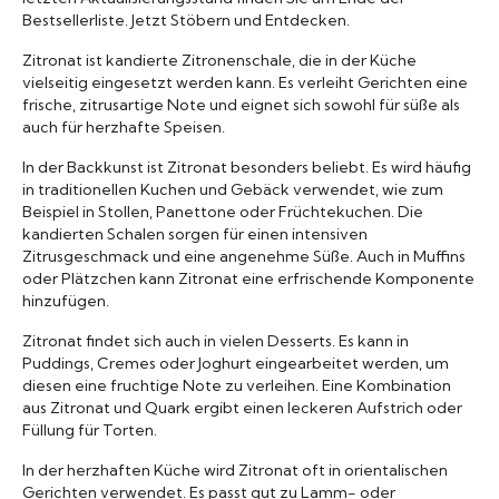
Bestsellerliste. Jetzt Stöbern und Entdecken.
Marken A-Z
Zitronat ist kandierte Zitronenschale, die in der Küche
vielseitig eingesetzt werden kann. Es verleiht Gerichten eine
Mörser
frische, zitrusartige Note und eignet sich sowohl für süße als
auch für herzhafte Speisen.
Bücher
In der Backkunst ist Zitronat besonders beliebt. Es wird häufig
in traditionellen Kuchen und Gebäck verwendet, wie zum
Beispiel in Stollen, Panettone oder Früchtekuchen. Die
kandierten Schalen sorgen für einen intensiven
Zitrusgeschmack und eine angenehme Süße. Auch in Muffins
oder Plätzchen kann Zitronat eine erfrischende Komponente
hinzufügen.
Zitronat findet sich auch in vielen Desserts. Es kann in
Puddings, Cremes oder Joghurt eingearbeitet werden, um
diesen eine fruchtige Note zu verleihen. Eine Kombination
aus Zitronat und Quark ergibt einen leckeren Aufstrich oder
Füllung für Torten.
In der herzhaften Küche wird Zitronat oft in orientalischen
Gerichten verwendet. Es passt gut zu Lamm- oder