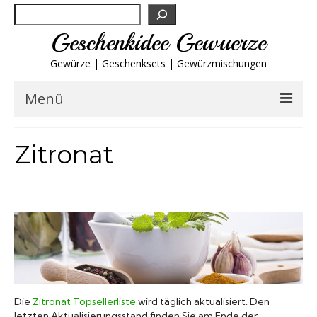
Suchen
Geschenkidee Gewuerze
Gewürze | Geschenksets | Gewürzmischungen
Menü
Geschenksets
Zitronat
Gewürze von A-Z
Gewürzgläser
Gewürzregal
Grillgewürze
Die
Zitronat Topsellerliste
wird täglich aktualisiert. Den
letzten Aktualisierungsstand finden Sie am Ende der