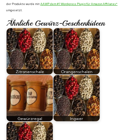
der Produkte wurde mit
AAWP dem #1 Wordpress Plugin für Amazon Affiliates*
umgesetzt.
Ähnliche Gewürz-Geschenkideen
Zitronenschale
Orangenschalen
Gewürzregal
Ingwer