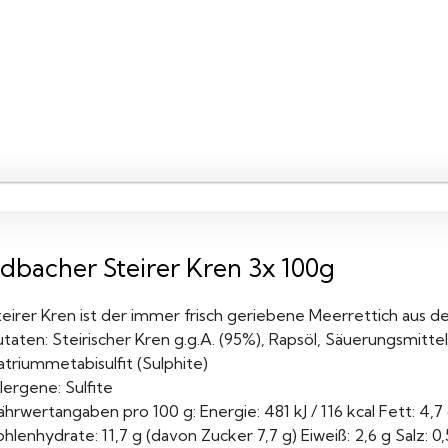
ldbacher Steirer Kren 3x 100g
teirer Kren ist der immer frisch geriebene Meerrettich aus d
taten: Steirischer Kren g.g.A. (95%), Rapsöl, Säuerungsmittel
triummetabisulfit (Sulphite)
lergene: Sulfite
hrwertangaben pro 100 g: Energie: 481 kJ / 116 kcal Fett: 4,7
hlenhydrate: 11,7 g (davon Zucker 7,7 g) Eiweiß: 2,6 g Salz: 0