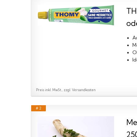
TH
ode
A
M
O
Id
Preis inkl. MwSt., zzgl. Versandkosten
# 2
Me
250