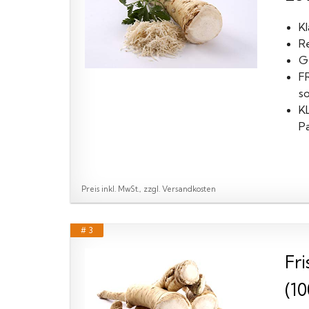
Kl
R
G
F
so
K
Pa
Preis inkl. MwSt., zzgl. Versandkosten
# 3
Fri
(10