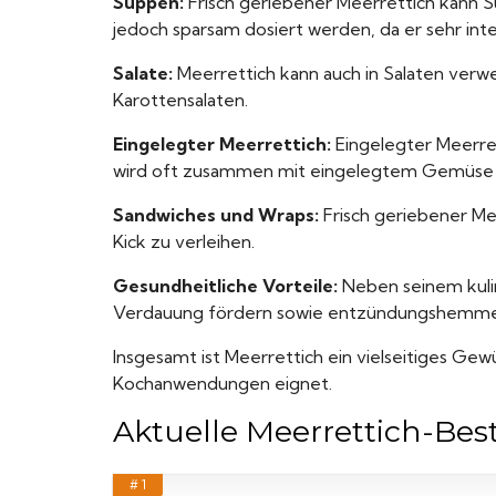
Suppen:
Frisch geriebener Meerrettich kann S
jedoch sparsam dosiert werden, da er sehr inten
Salate:
Meerrettich kann auch in Salaten ver
Karottensalaten.
Eingelegter Meerrettich:
Eingelegter Meerrett
wird oft zusammen mit eingelegtem Gemüse s
Sandwiches und Wraps:
Frisch geriebener Me
Kick zu verleihen.
Gesundheitliche Vorteile:
Neben seinem kulina
Verdauung fördern sowie entzündungshemme
Insgesamt ist Meerrettich ein vielseitiges Gewü
Kochanwendungen eignet.
Aktuelle Meerrettich-Best
# 1