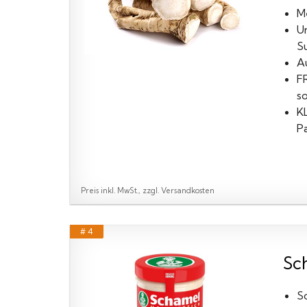
M
Un
Su
A
F
so
K
Pa
Preis inkl. MwSt., zzgl. Versandkosten
# 4
Sc
S