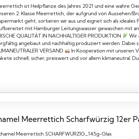
eerrettich ist Heilpflanze des Jahres 2021 und eine wahre Ge
seren 2. Klasse Meerrettich, der aufgrund von Aussehen/Bruch
permarkt geht, sortieren wir aus und eignet sich als ideales
ufbereitet mit Hamburger Leitungswasser gewaschen mit a
RISCHE QUALITÄT IN NACHHALTIGER PRODUKTION
Wir 
rgfältig angebaut und nachhaltig produziert werden. Dabei st
LIMANEUTRALER VERSAND
In Kooperation mit unseren V
kete schnell, sicher, preiswert und vor allem klimaneutral. D
hamel Meerrettich Scharfwürzig 12er P
chamel Meerrettich SCHARFWÜRZIG_145g-Glas