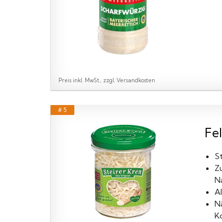
Preis inkl. MwSt., zzgl. Versandkosten
# 5
Fe
S
Zu
Na
Al
Nä
Ko