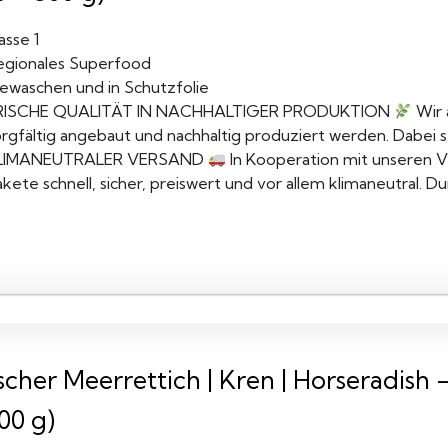
asse 1
egionales Superfood
ewaschen und in Schutzfolie
RISCHE QUALITÄT IN NACHHALTIGER PRODUKTION
Wir 
rgfältig angebaut und nachhaltig produziert werden. Dabei st
LIMANEUTRALER VERSAND
In Kooperation mit unseren V
kete schnell, sicher, preiswert und vor allem klimaneutral. D
scher Meerrettich | Kren | Horseradish -
00 g)