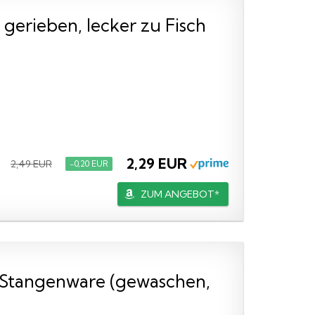
gerieben, lecker zu Fisch
2,29 EUR
2,49 EUR
−0,20 EUR
ZUM ANGEBOT*
he Stangenware (gewaschen,