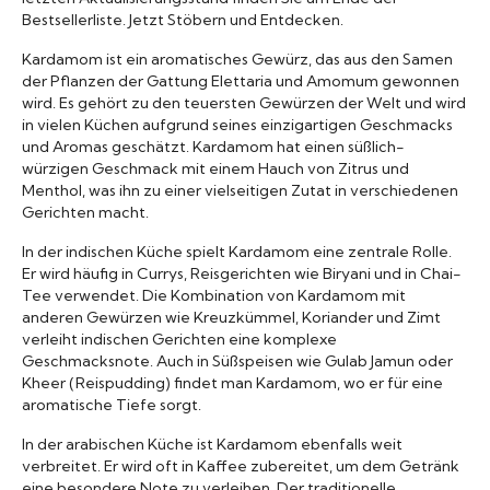
Bestsellerliste. Jetzt Stöbern und Entdecken.
Marken A-Z
Kardamom ist ein aromatisches Gewürz, das aus den Samen
der Pflanzen der Gattung Elettaria und Amomum gewonnen
Mörser
wird. Es gehört zu den teuersten Gewürzen der Welt und wird
in vielen Küchen aufgrund seines einzigartigen Geschmacks
Bücher
und Aromas geschätzt. Kardamom hat einen süßlich-
würzigen Geschmack mit einem Hauch von Zitrus und
Menthol, was ihn zu einer vielseitigen Zutat in verschiedenen
Gerichten macht.
In der indischen Küche spielt Kardamom eine zentrale Rolle.
Er wird häufig in Currys, Reisgerichten wie Biryani und in Chai-
Tee verwendet. Die Kombination von Kardamom mit
anderen Gewürzen wie Kreuzkümmel, Koriander und Zimt
verleiht indischen Gerichten eine komplexe
Geschmacksnote. Auch in Süßspeisen wie Gulab Jamun oder
Kheer (Reispudding) findet man Kardamom, wo er für eine
aromatische Tiefe sorgt.
In der arabischen Küche ist Kardamom ebenfalls weit
verbreitet. Er wird oft in Kaffee zubereitet, um dem Getränk
eine besondere Note zu verleihen. Der traditionelle