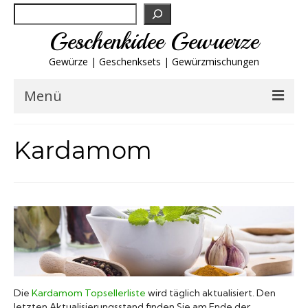
Suchen
Geschenkidee Gewuerze
Gewürze | Geschenksets | Gewürzmischungen
Menü
Geschenksets
Kardamom
Gewürze von A-Z
Gewürzgläser
Gewürzregal
Grillgewürze
Die
Kardamom Topsellerliste
wird täglich aktualisiert. Den
letzten Aktualisierungsstand finden Sie am Ende der