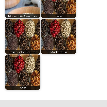
Mörser für Gewürze
Tsire
Italienische Kräuter
Muskatnuss
Salz