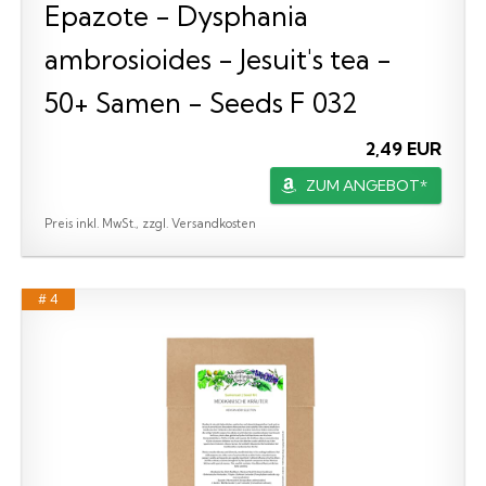
Epazote - Dysphania
ambrosioides - Jesuit's tea -
50+ Samen - Seeds F 032
2,49 EUR
ZUM ANGEBOT*
Preis inkl. MwSt., zzgl. Versandkosten
# 4