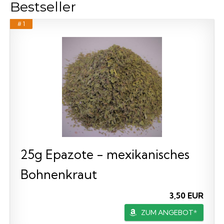
Bestseller
# 1
25g Epazote - mexikanisches
Bohnenkraut
3,50 EUR
ZUM ANGEBOT*