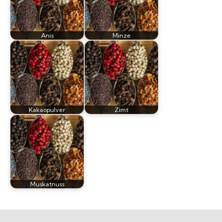
Anis
Minze
Kakaopulver
Zimt
Muskatnuss