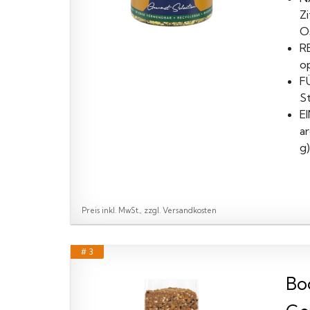
Z
Os
R
o
F
S
E
a
g)
Preis inkl. MwSt., zzgl. Versandkosten
# 3
Bo