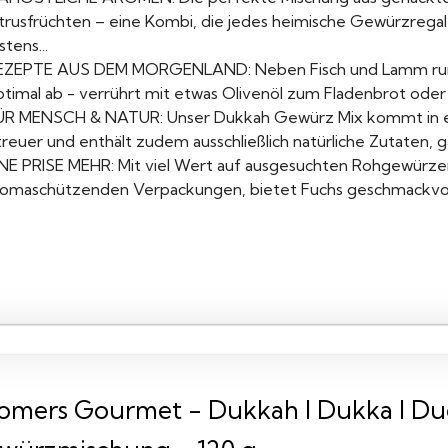
itrusfrüchten – eine Kombi, die jedes heimische Gewürzreg
tens...
EZEPTE AUS DEM MORGENLAND: Neben Fisch und Lamm runde
ptimal ab - verrührt mit etwas Olivenöl zum Fladenbrot oder 
ÜR MENSCH & NATUR: Unser Dukkah Gewürz Mix kommt in ei
treuer und enthält zudem ausschließlich natürliche Zutaten
INE PRISE MEHR: Mit viel Wert auf ausgesuchten Rohgewürz
romaschützenden Verpackungen, bietet Fuchs geschmackvolle 
omers Gourmet - Dukkah I Dukka I Du