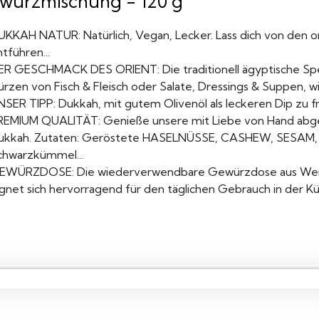
würzmischung - 120 g
UKKAH NATUR: Natürlich, Vegan, Lecker. Lass dich von den o
tführen...
ER GESCHMACK DES ORIENT: Die traditionell ägyptische Spez
rzen von Fisch & Fleisch oder Salate, Dressings & Suppen, wi
NSER TIPP: Dukkah, mit gutem Olivenöl als leckeren Dip zu f
REMIUM QUALITÄT: Genieße unsere mit Liebe von Hand abge
ukkah. Zutaten: Geröstete HASELNÜSSE, CASHEW, SESAM, 
chwarzkümmel...
EWÜRZDOSE: Die wiederverwendbare Gewürzdose aus Wei
ignet sich hervorragend für den täglichen Gebrauch in der Kü