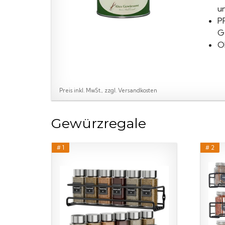
u
P
G
O
Preis inkl. MwSt., zzgl. Versandkosten
Gewürzregale
# 1
# 2