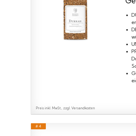
Ge
D
en
D
wü
U
P
D
S
G
e
Preis inkl. MwSt., zzgl. Versandkosten
# 4