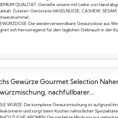
REMIUM QUALITÄT: Genieße unsere mit Liebe von Hand abge
ukkah. Zutaten: Geröstete HASELNÜSSE, CASHEW, SESAM, 
chwarzkümmel...
EWÜRZDOSE: Die wiederverwendbare Gewürzdose aus Wei
ignet sich hervorragend für den täglichen Gebrauch in der Kü
chs Gewürze Gourmet Selection Naher
würzmischung, nachfüllbarer...
DLE WÜRZE: Die komplexe Gewürzmischung ist aufgrund ihre
lleskönnerin und sorgt beim Kochen nahöstlicher Spezialit
AHÖSTLICHE AROMEN: Die perfekte Mischung aus gehackten