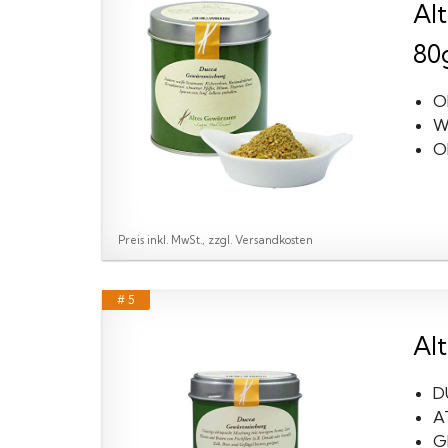
Al
80
O
W
Ol
Preis inkl. MwSt., zzgl. Versandkosten
# 5
Al
D
A
G