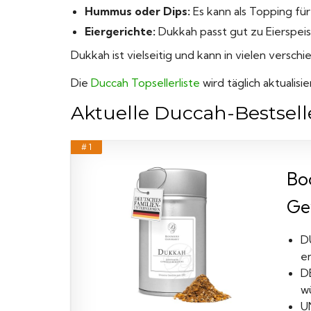
Hummus oder Dips:
Es kann als Topping f
Eiergerichte:
Dukkah passt gut zu Eierspeis
Dukkah ist vielseitig und kann in vielen vers
Die
Duccah Topsellerliste
wird täglich aktualis
Aktuelle Duccah-Bestsell
# 1
Bo
Ge
D
en
D
wü
U