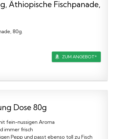
, Äthiopische Fischpanade,
nade, 80g.
ZUM ANGEBOT*
ung Dose 80g
t fein-nussigen Aroma
immer frisch
en Pepp und passt ebenso toll zu Fisch