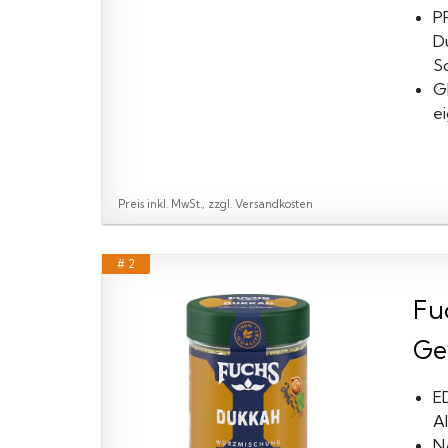
P
D
S
G
e
Preis inkl. MwSt., zzgl. Versandkosten
# 2
Fu
Ge
E
A
N