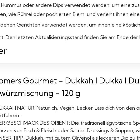
ür Hummus oder andere Dips verwendet werden, um eine zu
en, wie Rührei oder pochierten Eiern, und verleiht ihnen ein
chiedenen Gerichten verwendet werden, um ihnen eine köstlic
iert. Den letzten Aktualisierungsstand finden Sie am Ende der
er
omers Gourmet - Dukkah I Dukka I Du
würzmischung - 120 g
UKKAH NATUR: Natürlich, Vegan, Lecker. Lass dich von den o
tführen...
ER GESCHMACK DES ORIENT: Die traditionell ägyptische Spez
rzen von Fisch & Fleisch oder Salate, Dressings & Suppen, wi
NSER TIPP: Dukkah, mit gutem Olivenöl als leckeren Dip zu f