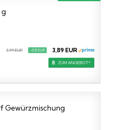
 g
3,89 EUR
3,99 EUR
−0,10 EUR
ZUM ANGEBOT*
arf Gewürzmischung