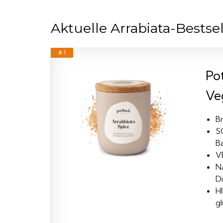
Aktuelle Arrabiata-Bestsel
# 1
Po
Veg
Br
S
Ba
V
N
D
H
g