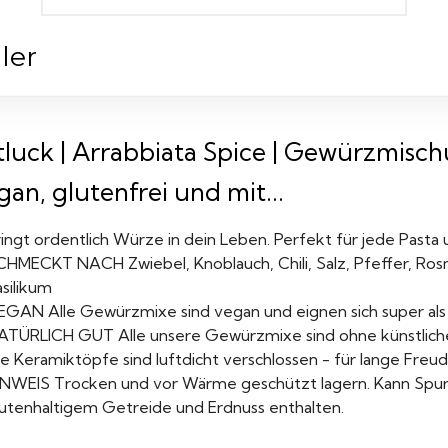
ler
tluck | Arrabbiata Spice | Gewürzmisch
an, glutenfrei und mit...
ingt ordentlich Würze in dein Leben. Perfekt für jede Pasta 
CHMECKT NACH Zwiebel, Knoblauch, Chili, Salz, Pfeffer, Rosma
silikum
EGAN Alle Gewürzmixe sind vegan und eignen sich super als
ATÜRLICH GUT Alle unsere Gewürzmixe sind ohne künstlich
ie Keramiktöpfe sind luftdicht verschlossen - für lange Fre
INWEIS Trocken und vor Wärme geschützt lagern. Kann Spure
lutenhaltigem Getreide und Erdnuss enthalten.