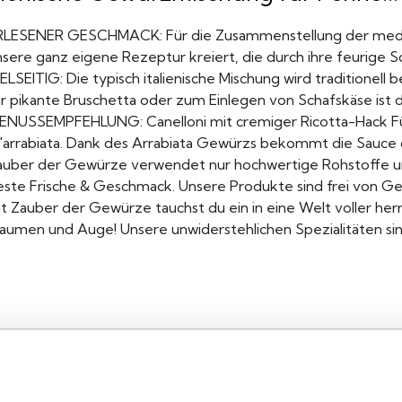
RLESENER GESCHMACK: Für die Zusammenstellung der medi
nsere ganz eigene Rezeptur kreiert, die durch ihre feurige 
ELSEITIG: Die typisch italienische Mischung wird traditionel
ür pikante Bruschetta oder zum Einlegen von Schafskäse ist
ENUSSEMPFEHLUNG: Canelloni mit cremiger Ricotta-Hack Fül
ll'arrabiata. Dank des Arrabiata Gewürzs bekommt die Sauce
auber der Gewürze verwendet nur hochwertige Rohstoffe un
este Frische & Geschmack. Unsere Produkte sind frei von 
it Zauber der Gewürze tauchst du ein in eine Welt voller he
aumen und Auge! Unsere unwiderstehlichen Spezialitäten sind