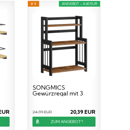
# 4
ANGEBOT - 4,60 EUR
SONGMICS
Gewürzregal mit 3
.
Ebenen,
Küchenregal...
 EUR
20,39 EUR
24,99 EUR
ZUM ANGEBOT*