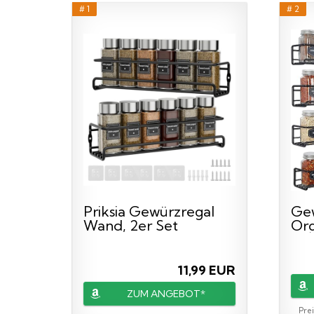
# 1
# 2
Priksia Gewürzregal
Gew
Wand, 2er Set
Org
Gewürz...
zum
11,99 EUR
ZUM ANGEBOT*
Prei