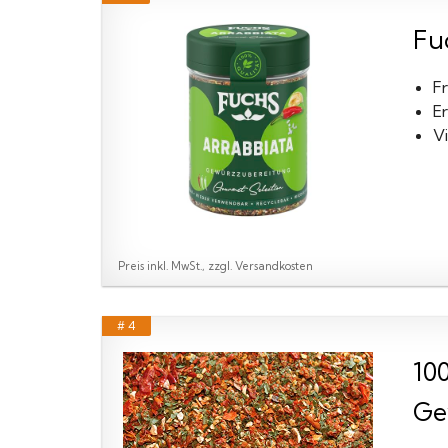
Fu
Fr
Er
Vi
Preis inkl. MwSt., zzgl. Versandkosten
# 4
10
Ge