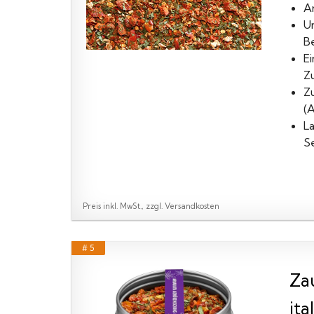
A
U
B
E
Zu
Z
(A
La
S
Preis inkl. MwSt., zzgl. Versandkosten
# 5
Za
it