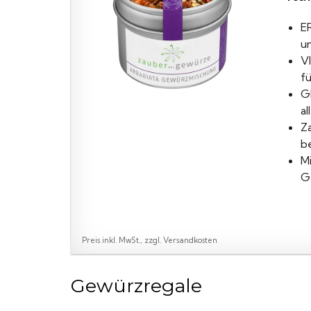
E
u
VI
f
G
a
Z
b
M
G
Preis inkl. MwSt., zzgl. Versandkosten
Gewürzregale