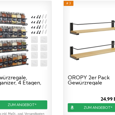
# 3
ürzregale,
OROPY 2er Pack
anizer, 4 Etagen,
Gewürzregale
...
Wandmontage für..
24,99
ZUM ANGEBOT*
ZUM ANGEBOT*
s inkl. MwSt., zzgl. Versandkosten