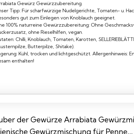
rrabiata Gewürz Gewürzzubereitung.
nser Tipp: Für scharfwürzige Nudelgerichte, Tomaten- u. Hac
esonders gut zum Einlegen von Knoblauch geeignet.
ine 100% naturreine Gewürzzubereitung: Ohne Geschmacksve
ckerzusatz, ohne Rieselhilfen, vegan.
utaten: Chilli, Knoblauch, Tomaten, Karotten, SELLERIEBLÄTTE
usternpilze, Butterpilze, Shitake).
gerung: Kühl, trocken und lichtgeschützt. Allergenhinweis: E
esam enthalten!
uber der Gewürze Arrabiata Gewürzmi
alienische Gewürzmischung für Penne...