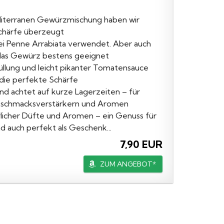
terranen Gewürzmischung haben wir
Schärfe überzeugt
l bei Penne Arrabiata verwendet. Aber auch
 das Gewürz bestens geeignet
lung und leicht pikanter Tomatensauce
 die perfekte Schärfe
d achtet auf kurze Lagerzeiten – für
Geschmacksverstärkern und Aromen
rrlicher Düfte und Aromen – ein Genuss für
 auch perfekt als Geschenk...
7,90 EUR
ZUM ANGEBOT*