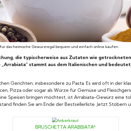
ür das heimische Gewürzregal bequem und einfach online kaufen.
chung, die typischerweise aus Zutaten wie getrockneten
Arrabiata“ stammt aus dem Italienischen und bedeutet s
hen Gerichten, insbesondere zu Pasta. Es wird oft in der kla
cen, Pizza oder sogar als Würze für Gemüse und Fleischge
ne Speisen bringen möchtest, ist Arrabiata-Gewürz eine tol
gsstand finden Sie am Ende der Bestsellerliste. Jetzt Stöbern
BRUSCHETTA ARABBIATA*