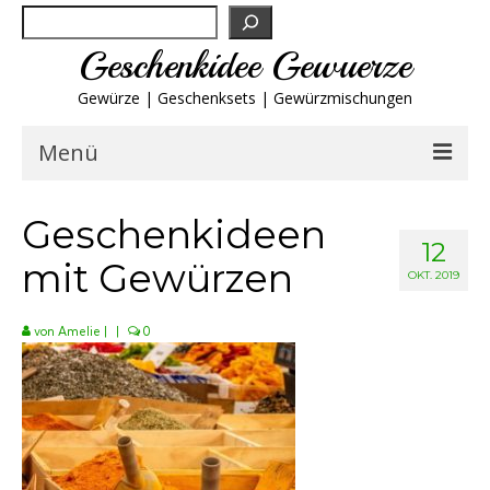
Suchen
Geschenkidee Gewuerze
Gewürze | Geschenksets | Gewürzmischungen
Menü
Geschenksets
Geschenkideen
12
mit Gewürzen
Gewürze von A-Z
OKT. 2019
Gewürzgläser
von
Amelie
|
|
0
Gewürzregal
Grillgewürze