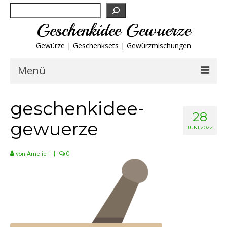
Suchen
Geschenkidee Gewuerze
Gewürze | Geschenksets | Gewürzmischungen
Menü
Geschenksets
geschenkidee-
28
gewuerze
Gewürze von A-Z
JUNI 2022
Gewürzgläser
von
Amelie
|
|
0
Gewürzregal
Grillgewürze