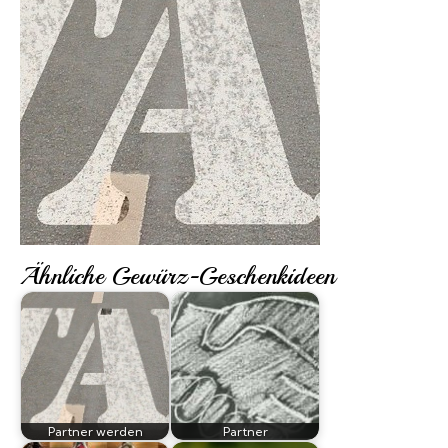
Marken A-Z
Mörser
Bücher
Ähnliche Gewürz-Geschenkideen
Partner werden
Partner