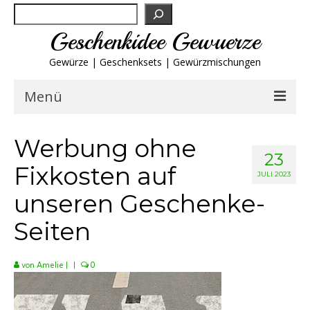
Suchen
Geschenkidee Gewuerze
Gewürze | Geschenksets | Gewürzmischungen
Menü
Geschenksets
Werbung ohne
23
Fixkosten auf
Gewürze von A-Z
JULI 2023
unseren Geschenke-
Gewürzgläser
Seiten
Gewürzregal
von
Amelie
|
|
0
Grillgewürze