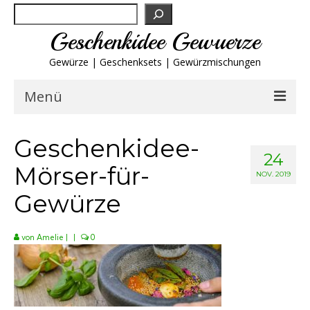
Suchen
Geschenkidee Gewuerze
Gewürze | Geschenksets | Gewürzmischungen
Menü
Geschenksets
Geschenkidee-
24
Mörser-für-
Gewürze von A-Z
NOV. 2019
Gewürze
Gewürzgläser
von
Amelie
|
|
0
Gewürzregal
Grillgewürze