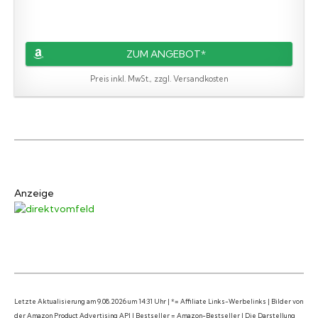
ZUM ANGEBOT*
Preis inkl. MwSt., zzgl. Versandkosten
Anzeige
Letzte Aktualisierung am 9.08.2026 um 14:31 Uhr | *= Affiliate Links-Werbelinks | Bilder von
der Amazon Product Advertising API | Bestseller = Amazon-Bestseller | Die Darstellung