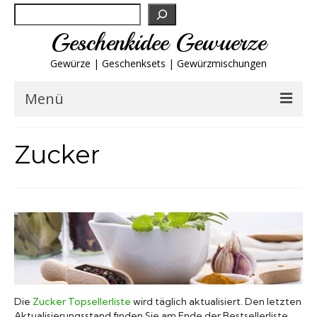
Suchen
Geschenkidee Gewuerze
Gewürze | Geschenksets | Gewürzmischungen
Menü
Geschenksets
Zucker
Gewürze von A-Z
Gewürzgläser
Gewürzregal
Grillgewürze
Die
Zucker Topsellerliste
wird täglich aktualisiert. Den letzten
Aktualisierungsstand finden Sie am Ende der Bestsellerliste.