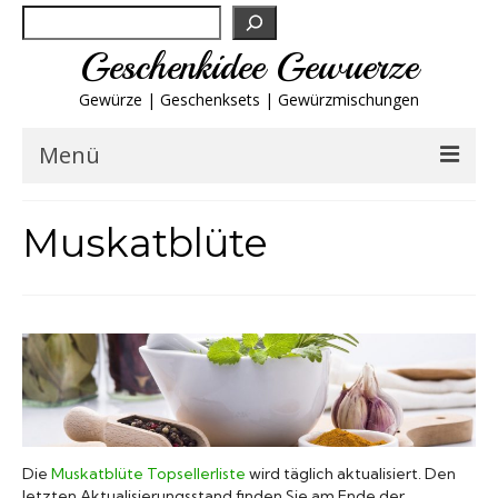
Suchen
Geschenkidee Gewuerze
Gewürze | Geschenksets | Gewürzmischungen
Menü
Geschenksets
Muskatblüte
Gewürze von A-Z
Gewürzgläser
Gewürzregal
Grillgewürze
Die
Muskatblüte Topsellerliste
wird täglich aktualisiert. Den
letzten Aktualisierungsstand finden Sie am Ende der