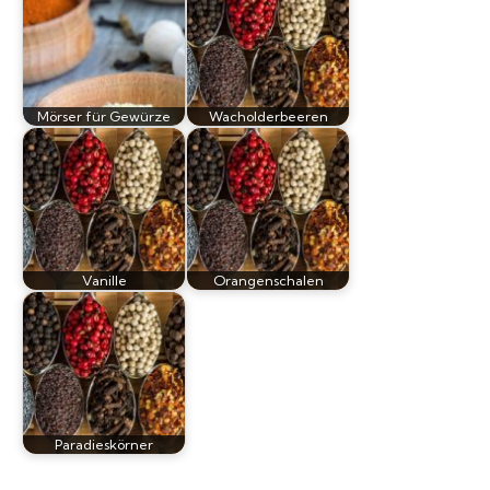
Mörser für Gewürze
Wacholderbeeren
Vanille
Orangenschalen
Paradieskörner