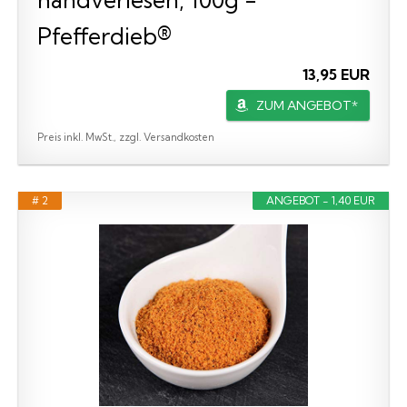
Pfefferdieb®
13,95 EUR
ZUM ANGEBOT*
Preis inkl. MwSt., zzgl. Versandkosten
# 2
ANGEBOT - 1,40 EUR