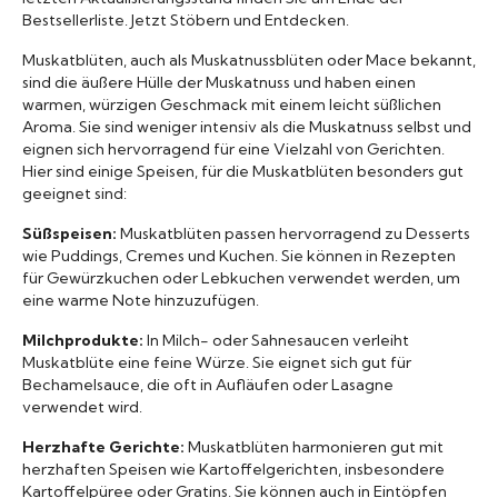
Bestsellerliste. Jetzt Stöbern und Entdecken.
Marken A-Z
Muskatblüten, auch als Muskatnussblüten oder Mace bekannt,
sind die äußere Hülle der Muskatnuss und haben einen
Mörser
warmen, würzigen Geschmack mit einem leicht süßlichen
Aroma. Sie sind weniger intensiv als die Muskatnuss selbst und
Bücher
eignen sich hervorragend für eine Vielzahl von Gerichten.
Hier sind einige Speisen, für die Muskatblüten besonders gut
geeignet sind:
Süßspeisen:
Muskatblüten passen hervorragend zu Desserts
wie Puddings, Cremes und Kuchen. Sie können in Rezepten
für Gewürzkuchen oder Lebkuchen verwendet werden, um
eine warme Note hinzuzufügen.
Milchprodukte:
In Milch- oder Sahnesaucen verleiht
Muskatblüte eine feine Würze. Sie eignet sich gut für
Bechamelsauce, die oft in Aufläufen oder Lasagne
verwendet wird.
Herzhafte Gerichte:
Muskatblüten harmonieren gut mit
herzhaften Speisen wie Kartoffelgerichten, insbesondere
Kartoffelpüree oder Gratins. Sie können auch in Eintöpfen