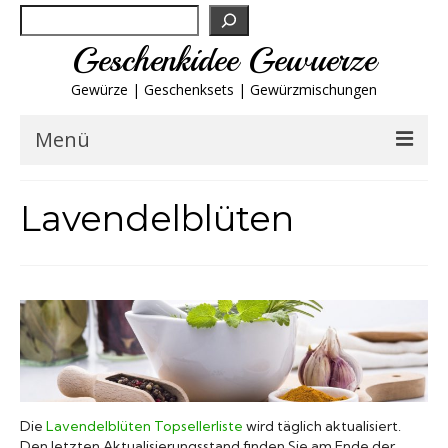
Suchen
Geschenkidee Gewuerze
Gewürze | Geschenksets | Gewürzmischungen
Menü
Geschenksets
Lavendelblüten
Gewürze von A-Z
Gewürzgläser
Gewürzregal
Grillgewürze
Die
Lavendelblüten Topsellerliste
wird täglich aktualisiert.
Den letzten Aktualisierungsstand finden Sie am Ende der