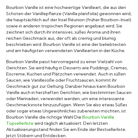
Marken A-Z
Bourbon Vanille ist eine hochwertige Vanilleart, die aus den
Schoten der Vanillepflanze (Vanilla planifolia) gewonnen wird,
die hauptsächlich auf der Insel Réunion (früher Bourbon-Insel)
Mörser
sowie in anderen tropischen Regionen angebaut wird. Sie
zeichnet sich durch ihr intensives, süßes Aroma und ihren
reichen Geschmack aus, der oft als cremig und blumig
Bücher
beschrieben wird. Bourbon Vanille ist eine der beliebtesten
und am häufigsten verwendeten Vanillearten in der Küche.
Bourbon Vanille passt hervorragend zu einer Vielzahl von
Gerichten. Sie wird häufig in Desserts wie Puddings, Cremes,
Eiscreme, Kuchen und Plätzchen verwendet. Auch in süßen
Saucen, wie Vanillesoße oder Fruchtsaucen, kommt ihr
Geschmack gut zur Geltung. Darüber hinaus kann Bourbon
Vanille auch in herzhaften Gerichten, wie bestimmten Saucen
oder Marinaden, verwendet werden, um eine interessante
Geschmacksnote hinzuzufügen. Wenn Sie also etwas Süßes
oder sogar etwas Ungewöhnliches zubereiten möchten, ist
Bourbon Vanille die richtige Wahl Die
Bourbon Vanille
Topsellerliste
wird täglich aktualisiert. Den letzten
Aktualisierungsstand finden Sie am Ende der Bestsellerliste.
Jetzt Stöbern und Entdecken.