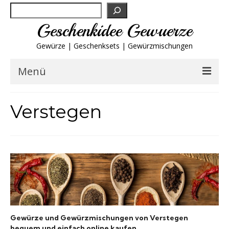
Suchen
Geschenkidee Gewuerze
Gewürze | Geschenksets | Gewürzmischungen
Menü
Geschenksets
Verstegen
Gewürze von A-Z
Gewürzgläser
Gewürzregal
Grillgewürze
Gewürze und Gewürzmischungen von Verstegen
bequem und einfach online kaufen.