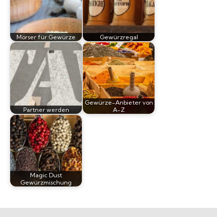
Mörser für Gewürze
Gewürzregal
Gewürze-Anbieter von
Partner werden
A-Z
Magic Dust
Gewürzmischung