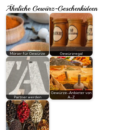
Ähnliche Gewürz-Geschenkideen
Mörser für Gewürze
Gewürzregal
Gewürze-Anbieter von
Partner werden
A-Z