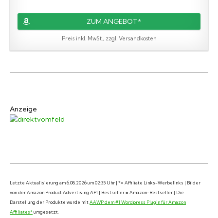
ZUM ANGEBOT*
Preis inkl. MwSt., zzgl. Versandkosten
Anzeige
Letzte Aktualisierung am 6.08.2026 um 02:35 Uhr | *= Affiliate Links-Werbelinks | Bilder
von der Amazon Product Advertising API | Bestseller = Amazon-Bestseller | Die
Darstellung der Produkte wurde mit
AAWP dem #1 Wordpress Plugin für Amazon
Affiliates*
umgesetzt.