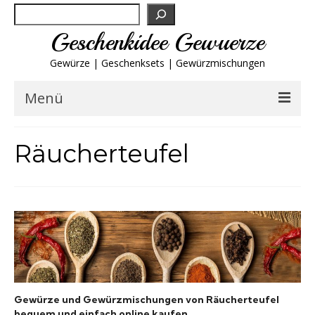
Suchen
Geschenkidee Gewuerze
Gewürze | Geschenksets | Gewürzmischungen
Menü
Geschenksets
Räucherteufel
Gewürze von A-Z
Gewürzgläser
Gewürzregal
Grillgewürze
Gewürze und Gewürzmischungen von Räucherteufel
bequem und einfach online kaufen.