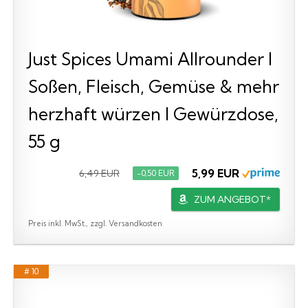
Just Spices Umami Allrounder I
Soßen, Fleisch, Gemüse & mehr
herzhaft würzen I Gewürzdose,
55 g
5,99 EUR
6,49 EUR
−0,50 EUR
ZUM ANGEBOT*
Preis inkl. MwSt., zzgl. Versandkosten
# 10