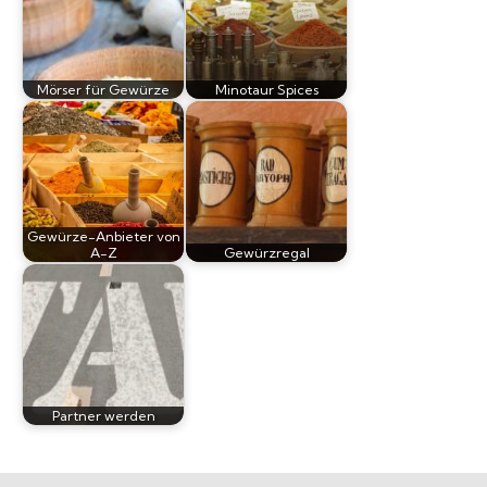
Mörser für Gewürze
Minotaur Spices
Gewürze-Anbieter von
A-Z
Gewürzregal
Partner werden