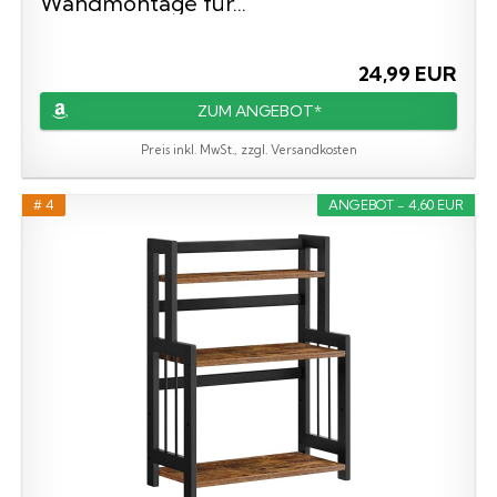
Wandmontage für...
24,99 EUR
ZUM ANGEBOT*
Preis inkl. MwSt., zzgl. Versandkosten
# 4
ANGEBOT - 4,60 EUR