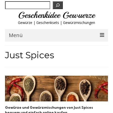
Suchen
Geschenkidee Gewuerze
Gewürze | Geschenksets | Gewürzmischungen
Menü
Geschenksets
Just Spices
Gewürze von A-Z
Gewürzgläser
Gewürzregal
Grillgewürze
Gewürze und Gewürzmischungen von Just Spices
bequem und einfach online kaufen.