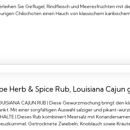
erleihen Sie Geflügel, Rindfleisch und Meeresfrüchten mit 
eurigen Chilischoten einen Hauch von klassischem karibisc
pe Herb & Spice Rub, Louisiana Cajun g
OUISIANA CAJUN RUB | Diese Gewürzmischung bringt den kl
nkt. Mit einer sorgfältigen Auswahl salziger und pikant-würzig
NHALTE | Dieses Rub kombiniert Meersalz mit Koriandersamen,
reuzkümmel. Getrocknete Zwiebeln, Knoblauch sowie Kräut