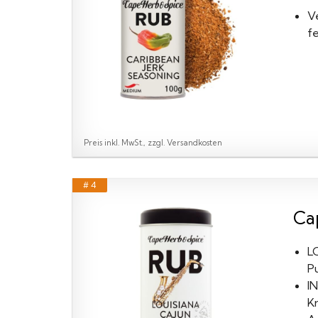
V
f
Preis inkl. MwSt., zzgl. Versandkosten
# 4
Ca
L
Pu
I
K