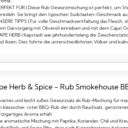
oma...
ERFEKT FÜR | Diese Rub Gewürzmischung ist perfekt, um Ste
eredeln. Sie bringt den typischen Südstaaten-Geschmack auf d
NSERE TIPPS | Für volle Geschmacksentfaltung das Fleisch, 
em Garvorgang mit Olivenöl einreiben und mit dem Cajun Gew
APE HERB | Kapstadt war jahrhundertelang die Zwischenstat
d Asien. Dies führte die unterschiedlichsten Völker und kulin
pe Herb & Spice - Rub Smokehouse B
ikantes und leicht süßes Gewürzsalz als Rub-Mischung für ma
in klassischer, roter BBQ-Rub der durch Rauchsalz, geröstet
inzigartiges Aroma erhält
e aromatische Mischung mit Paprika, Koriander, Chili und Kre
ulled Pork und Spare Ribs, aber auch Kurzgebratenes bek