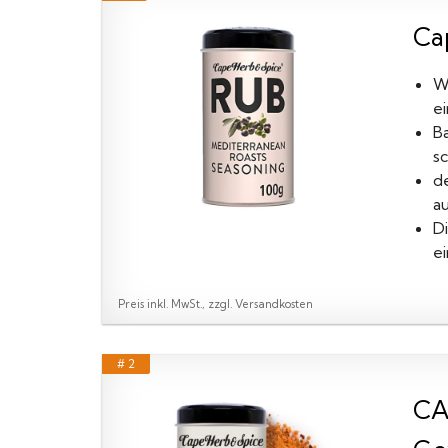
Ca
W
e
B
sc
d
a
D
e
Preis inkl. MwSt., zzgl. Versandkosten
# 2
CA