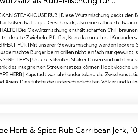
würzsalz als Rub-Mischung für...
EXAN STEAKHOUSE RUB | Diese Würzmischung packt den Bull
charfsüßen Barbeque Geschmack, also eine raffinierte Balance
NHALTE | Die Gewürzmischung enthält scharfen Chili, braune
etrocknete Zwiebeln, Pfeffer, Kreuzkümmel und Koriandersaa
ERFEKT FÜR | Mit unserer Gewürzmischung werden leckere St
ausgemachte Burger beim grillen nicht einfach nur gewürzt, s
NSERE TIPPS | Unsere stilvollen Shaker Dosen sind nicht nur 
ank des integrierten Streueinsatzes können Hobbyköche und
APE HERB | Kapstadt war jahrhundertelang die Zwischenstat
d Asien. Dies führte die unterschiedlichsten Völker und kulin
pe Herb & Spice Rub Carribean Jerk, 1