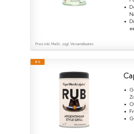
De
N
D
e
Preis inkl. MwSt., zzgl. Versandkosten
# 6
Ca
G
Z
O
F
G