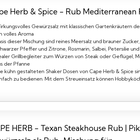
pe Herb & Spice - Rub Mediterranean 
irkungsvolles Gewürzsalz mit klassischen Gartenkräutern d
in volles Aroma
asis dieser Mischung sind reines Meersalz und brauner Zucke
hwarzer Pfeffer und Zitrone, Rosmarin, Salbei, Petersilie und
ealer Grillbegleiter zum Würzen von Steak oder Geflügel, 
us der Pfanne
ie kühn gestalteten Shaker Dosen von Cape Herb & Spice sin
infach zu bedienen. Mit dem Streueinsatz können Hobbyköche
PE HERB - Texan Steakhouse Rub | Pika