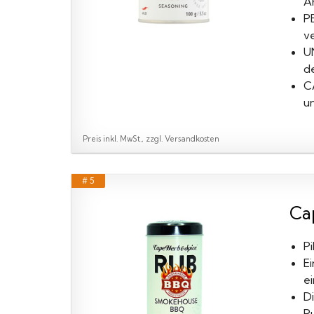
Ar
P
v
U
d
C
un
Preis inkl. MwSt., zzgl. Versandkosten
# 5
Ca
P
E
e
Di
P