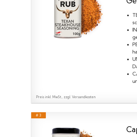
Ge
T
s
I
g
P
h
U
D
C
un
Preis inkl. MwSt., zzgl. Versandkosten
# 3
Ca